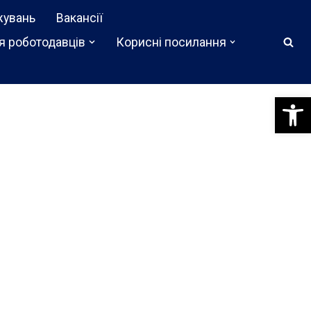
жувань
Вакансії
я роботодавців
Корисні посилання
Відкри