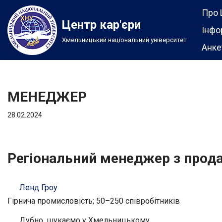
Про 
Центр кар'єри
Перейти
Інфо
Хмельницький національний університет
до
Анке
вмісту
МЕНЕДЖЕР
28.02.2024
Регіональний менеджер з прода
Ленд Гроу
Гірнича промисловість; 50–250 співробітників
Дубно, шукаємо у Хмельницькому