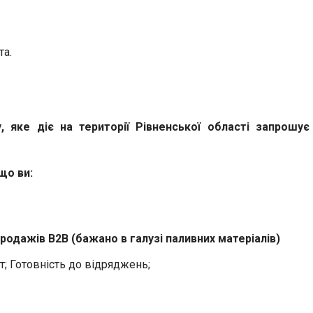
та.
 яке діє на території Рівненської області запрошує
що ви:
родажів В2В (бажано в галузі паливних матеріалів)
ат; Готовність до відряджень;