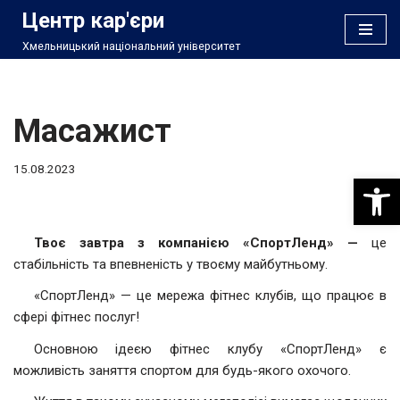
Центр кар'єри
Хмельницький національний університет
Перейти
до
вмісту
Масажист
15.08.2023
Відкри
Твоє завтра з компанією «СпортЛенд» —
це
стабільність та впевненість у твоєму майбутньому.
«СпортЛенд» — це мережа фітнес клубів, що працює в
сфері фітнес послуг!
Основною ідеєю фітнес клубу «СпортЛенд» є
можливість заняття спортом для будь-якого охочого.