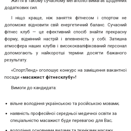
Життя в такому сучасному мегаполісі вимагає щоденних
додаткових сил.
І ніщо краще, ніж заняття фітнесом і спортом не
допоможе відновити свій енергетичний баланс. Сучасний
фітнес клуб — це ефективний спосіб знайти прекрасну
форму, відмінний настрій і впевненість у собі. Затишна
атмосфера наших клубів і висококваліфікований персонал
допомогають у найкоротші терміни досягти бажаного
результату.
«СпортЛенд» оголошує конкурс на заміщення вакантної
посади
«масажист фітнесклубу»!
Вимоги до кандидата:
вільне володіння українською та російською мовами;
наявність професійної середньої медичноі освіти за
спеціальністю масажист буде перевагою для Вас;
володіння основними видами та техніками масажу