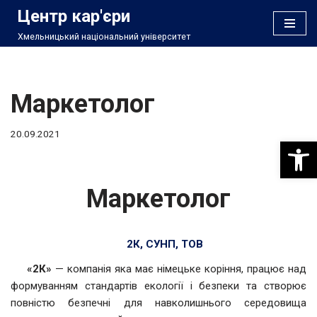
Центр кар'єри
Хмельницький національний університет
Перейти
до
вмісту
Маркетолог
20.09.2021
Відкри
Маркетолог
2К, СУНП, ТОВ
«2К»
— компанія яка має німецьке коріння, працює над
формуванням стандартів екології і безпеки та створює
повністю безпечні для навколишнього середовища