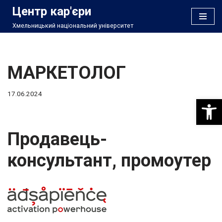
Центр кар'єри
Хмельницький національний університет
Перейти
до
вмісту
МАРКЕТОЛОГ
17.06.2024
Відкри
Продавець-
консультант, промоутер