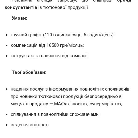
Рекламна агенція запрошує до співпраці
бренд-
консультантів
із тютюнової продукції.
Умови
:
гнучкий графік (120 годин/місяць, 6 годин/день);
компенсація від 16500 грн/місяць;
інструктаж та навчання від компанії.
Твої обов
‘
язки
:
надання послуг з інформування повнолітніх споживачів
про новинки тютюнової продукції безпосередньо в
місцях її продажу — МАФах, кіосках, супермаркетах;
спілкування з повнолітніми споживачами;
ведення звітності.