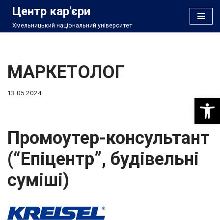
Центр кар'єри
Хмельницький національний університет
Перейти
до
вмісту
МАРКЕТОЛОГ
13.05.2024
Відкри
Промоутер-консультант
(“Епіцентр”, будівельні
суміші)