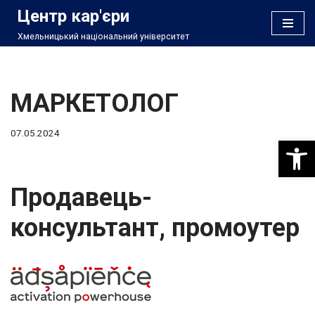
Центр кар'єри
Хмельницький національний університет
Перейти
до
вмісту
МАРКЕТОЛОГ
07.05.2024
Відкри
Продавець-
консультант, промоутер