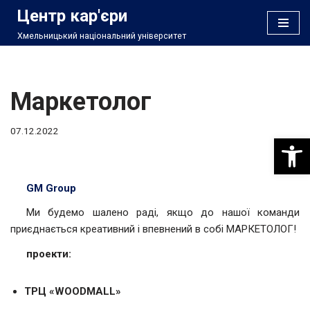
Центр кар'єри
Хмельницький національний університет
Перейти
до
вмісту
Маркетолог
07.12.2022
Відкри
GM Group
Ми будемо шалено раді, якщо до нашої команди
приєднається креативний і впевнений в собі МАРКЕТОЛОГ!
проекти:
ТРЦ «WOODMALL»