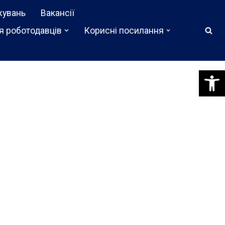
жувань
Вакансії
я роботодавців
Корисні посилання
Відкри