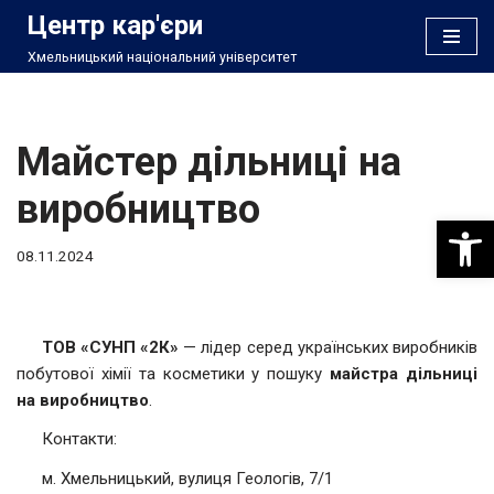
Центр кар'єри
Хмельницький національний університет
Перейти
до
вмісту
Майстер дільниці на
виробництво
Відкри
08.11.2024
ТОВ «СУНП «2К»
— лідер серед українських виробників
побутової хімії та косметики у пошуку
майстра дільниці
на виробництво
.
Контакти:
м. Хмельницький, вулиця Геологів, 7/1