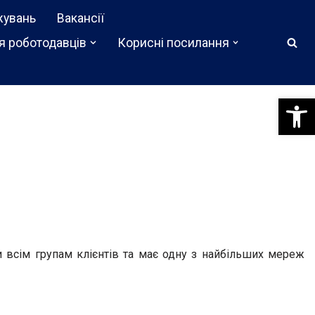
жувань
Вакансії
я роботодавців
Корисні посилання
Відкри
и всім групам клієнтів та має одну з найбільших мереж