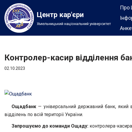
Про 
Центр кар'єри
Перейти
Інфо
Хмельницький національний університет
до
Анке
вмісту
Контролер-касир відділення ба
02.10.2023
Ощадбанк
— універсальний державний банк, який в
відділень по всій території України.
Запрошуємо до команди Ощаду:
контролера-касира 