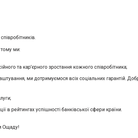
співробітників.
 тому ми:
ного та кар’єрного зростання кожного співробітника;
аштування, ми дотримуємося всіх соціальних гарантій. Доб
луги;
ії в рейтингах успішності банківської сфери країни.
и Ощаду!