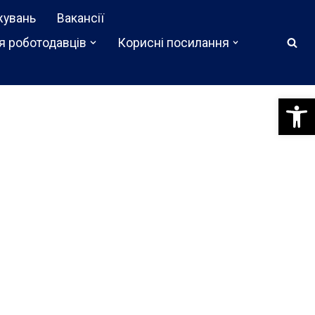
жувань
Вакансії
я роботодавців
Корисні посилання
Відкри