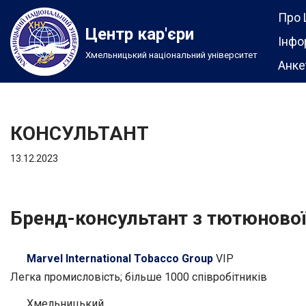
Про 
Центр кар'єри
Перейти
Інфо
Хмельницький національний університет
до
Анке
вмісту
КОНСУЛЬТАНТ
13.12.2023
Бренд-консультант з тютюнової
Marvel International Tobacco Group
VIP
Легка промисловість; більше 1000 співробітників
Хмельницький