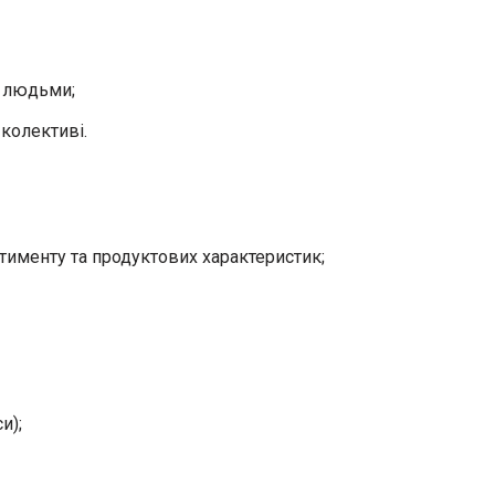
з людьми;
колективі.
тименту та продуктових характеристик;
и);