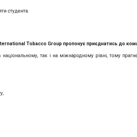
яти студента.
ternational Tobacco Group пропонує приєднатись до кома
національному, так і на міжнародному рівні, тому пра
у;