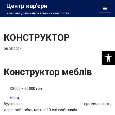
Центр кар'єри
Хмельницький національний університет
Перейти
до
вмісту
КОНСТРУКТОР
08.05.2024
Відкри
Конструктор меблів
30 000 – 60 000 грн
Ellora
Будівельна промисловість,
деревообробка; менше 10 співробітників