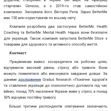
стартапів» Genesis, а з 2019-го став самостійною
компанією. Заснувала його Вікторія Рєпа. Зараз BetterMe
має 150 млн користувачів по всьому світу.
Компанія розробила два застосунки: BetterMe: Health
Coaching та BetterMe: Mental Health. Наразі вони безплатні
для українців. Також компанія запустила BetterMe Store з
товарами для здорового та активного способу життя.
Контекст
Працівникам важко зосередитися на робочих цілях,
відчуваючи високий рівень стресу або тривоги. Вони
можуть помилятися або виконувати завдання довше. За
даними
дослідження
Gradus Research «Психічне здоровʼя
та ставлення українців до психологічної допомоги під час
війни», понад 70% населення України живе у стресі, а понад
50% відчуває постійну тривогу.
Більше третини респондентів опитування зазначають