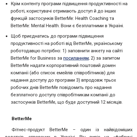
Крім контенту програми підвищення продуктивності на
роботі, користувачі отримають доступ й до інших
функцій застосунків BetterMe: Health Coaching та
BetterMe: Mental Health. Вони є безплатними в Україні.
Щоб приєднатись до програми підвищення
продуктивності на роботі від BetterMe, українському
роботодавцю потрібно: 1) заповнити анкету на сайті
BetterMe for Business за
посиланням
; 2) за запитом
BetterMe надати корпоративний поштовий домен
компанії (або список емейлів співробітників) для
надання доступу до програми 3) впродовж трьох
робочих днів BetterMe повідомить про надання
безплатного доступу співробітникам компанії до
застосунків BetterMe, що буде доступний 12 місяців.
BetterMe
Фітнес-продукт BetterMe – один із найвідоміших
додатків, створених в Україні. Він виріс на «фабриці