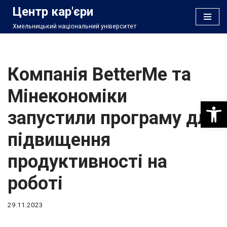
Центр кар'єри
Хмельницький національний університет
Перейти
до
вмісту
Компанія BetterMe та
Мінекономіки
Відкри
запустили програму для
підвищення
продуктивності на
роботі
29.11.2023