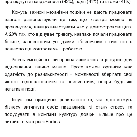
про відчуття напруженості (42%), надії (41%) та втоми (41%).
Комусь захисні механізми психіки не дають працювати
взагалі, раціоналізуючи це тим, що «завтра можна не
прокинутися, навіщо інвестувати час у довгострокові цілі».
А 20% тих, хто відчуває тривогу, навпаки почали працювати
більше, заповнюючи усі думки «безпечним і тим, що є
повністю під контролем» – роботою.
Рівень емоційного вигорання зашкалює, а ресурсів для
відновлення значно менше. Проте кожен організм має
здатність до резильєнтності – можливості зберігати свої
якості, відновлюватися та розвиватися, попри будь-які
негативні події.
Існує сім принципів резильєнтності, які допоможуть
бізнесу витягнути своїх працівників зі стану стресу та
побудувати в компанії культуру довіри. Більше про це
читайте в матеріалі Forbes.