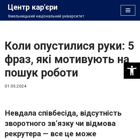
Центр кар'єри
Хмельницький національний університет
Перейти
до
вмісту
Коли опустилися руки: 5
фраз, які мотивують на
Відкри
пошук роботи
01.05.2024
Невдала співбесіда, відсутність
зворотного зв’язку чи відмова
рекрутера — все це може