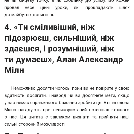
не як кінцеву точку, а як сходинку до успіху. Бо кожен
провал несе цінні уроки, які прокладають шлях
до майбутніх досягнень.
4. «Ти сміливіший, ніж
підозрюєш, сильніший, ніж
здаєшся, і розумніший, ніж
ти думаєш», Алан Александр
Мілн
Неможливо досягти чогось, поки ви не повірите у свою
здатність досягати, і навряд чи ви досягнете мети, якщо
у вас немає справжнього бажання зробити це. Втішні слова
Мілна нагадують про невикористаний потенціал кожного
з нас. Ця цитата є закликом визнати та прийняти наші
сильні сторони й можливості.