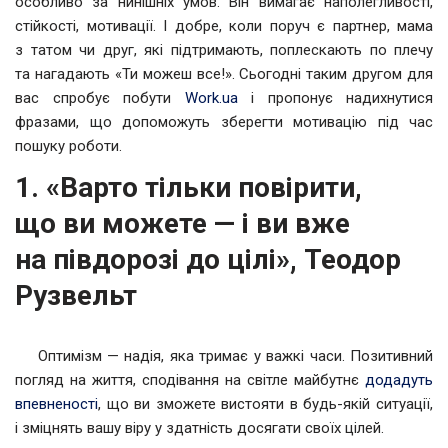
особливо за нинішніх умов. Він вимагає наполегливості,
стійкості, мотивації. І добре, коли поруч є партнер, мама
з татом чи друг, які підтримають, поплескають по плечу
та нагадають «Ти можеш все!». Сьогодні таким другом для
вас спробує побути
Work.ua
і пропонує надихнутися
фразами, що допоможуть зберегти мотивацію під час
пошуку роботи.
1. «Варто тільки повірити,
що ви можете — і ви вже
на півдорозі до цілі», Теодор
Рузвельт
Оптимізм — надія, яка тримає у важкі часи. Позитивний
погляд на життя, сподівання на світле майбутнє
додадуть
впевненості
, що ви зможете вистояти в будь-якій ситуації,
і зміцнять вашу віру у здатність досягати своїх цілей.