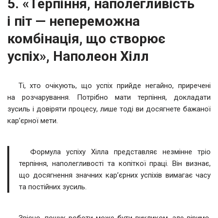
5. «Терпіння, наполегливість
і піт — непереможна
комбінація, що створює
успіх», Наполеон Хілл
Ті, хто очікують, що успіх прийде негайно, приречені
на розчарування. Потрібно мати терпіння, докладати
зусиль і довіряти процесу, лише тоді ви досягнете бажаної
кар’єрної мети.
Формула успіху Хілла представляє незмінне тріо
терпіння, наполегливості та копіткої праці. Він визнає,
що досягнення значних кар’єрних успіхів вимагає часу
та постійних зусиль.
Звісно, пошук роботи може бути викликом, але віримо,