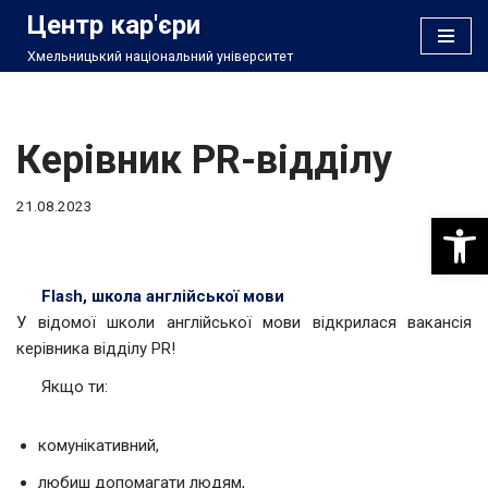
Центр кар'єри
Хмельницький національний університет
Перейти
до
вмісту
Керівник PR-відділу
21.08.2023
Відкри
Flash, школа англійської мови
У відомої школи англійської мови відкрилася вакансія
керівника відділу PR!
Якщо ти:
комунікативний,
любиш допомагати людям,