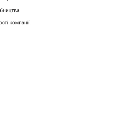
обництва.
сті компанії.