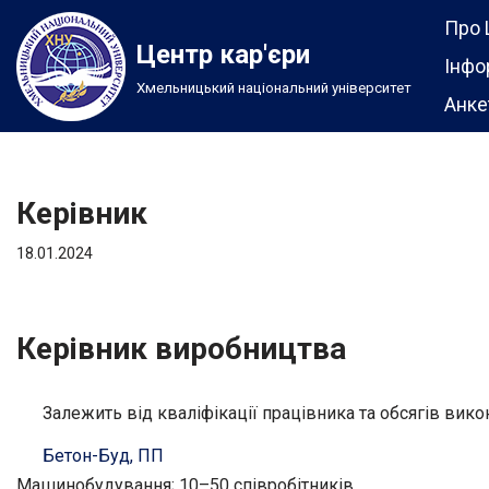
Про 
Центр кар'єри
Перейти
Інфо
Хмельницький національний університет
до
Анке
вмісту
Керівник
18.01.2024
Керівник виробництва
Залежить від кваліфікації працівника та обсягів вико
Бетон-Буд, ПП
Машинобудування; 10–50 співробітників