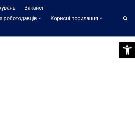
жувань
Вакансії
я роботодавців
Корисні посилання
Відкри