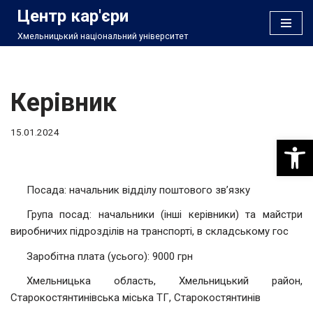
Центр кар'єри
Хмельницький національний університет
Перейти
до
вмісту
Керівник
15.01.2024
Відкри
Посада: начальник відділу поштового зв’язку
Група посад: начальники (інші керівники) та майстри
виробничих підрозділів на транспорті, в складському гос
Заробітна плата (усього): 9000 грн
Хмельницька область, Хмельницький район,
Старокостянтинівська міська ТГ, Старокостянтинів