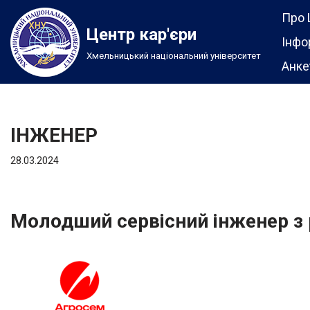
Про 
Центр кар'єри
Перейти
Інфо
Хмельницький національний університет
до
Анке
вмісту
ІНЖЕНЕР
28.03.2024
Молодший сервісний інженер з р