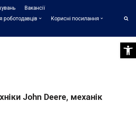
жувань
Вакансії
я роботодавців
Корисні посилання
Відкри
ніки John Deere, механік