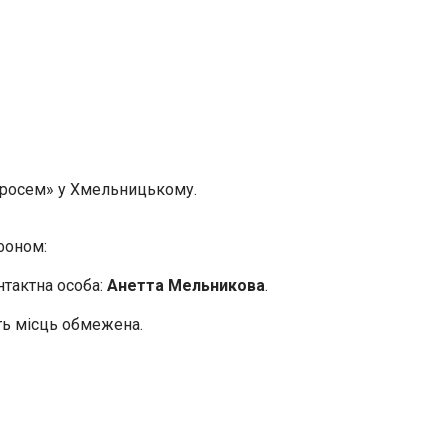
гросем» у Хмельницькому.
фоном:
онтактна особа:
Анетта Мельникова
.
сть місць обмежена.