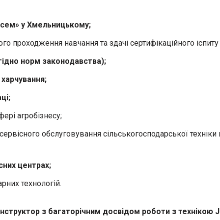
осем» у Хмельницькому;
ого проходження навчання та здачі сертифікаційного іспит
згідно норм законодавства);
харчування;
ці;
фері агробізнесу;
ервісного обслуговування сільськогосподарської техніки п
сних центрах;
арних технологій.
нструктор з багаторічним досвідом роботи з технікою J