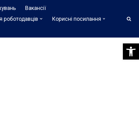
жувань
Вакансії
я роботодавців
Корисні посилання
Відкри