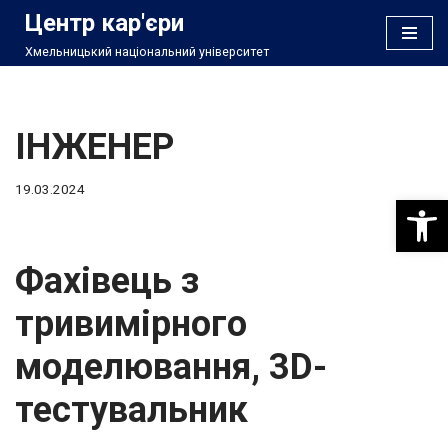
Центр кар'єри
Хмельницький національний університет
Перейти
до
вмісту
ІНЖЕНЕР
19.03.2024
Відкри
Фахівець з
тривимірного
моделювання, 3D-
тестувальник