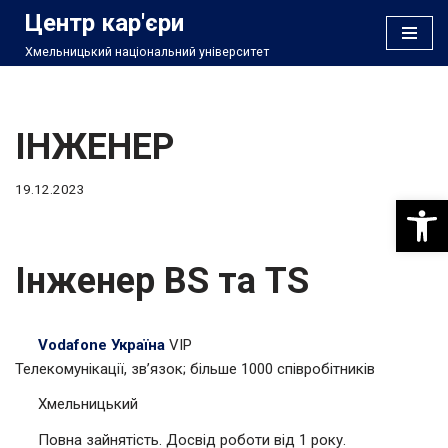
Центр кар'єри
Хмельницький національний університет
Перейти
до
вмісту
ІНЖЕНЕР
19.12.2023
Відкри
Інженер BS та TS
Vodafone Україна
VIP
Телекомунікації, зв’язок; більше 1000 співробітників
Хмельницький
Повна зайнятість. Досвід роботи від 1 року.