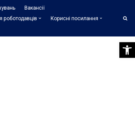
жувань
Вакансії
я роботодавців
Корисні посилання
Відкри