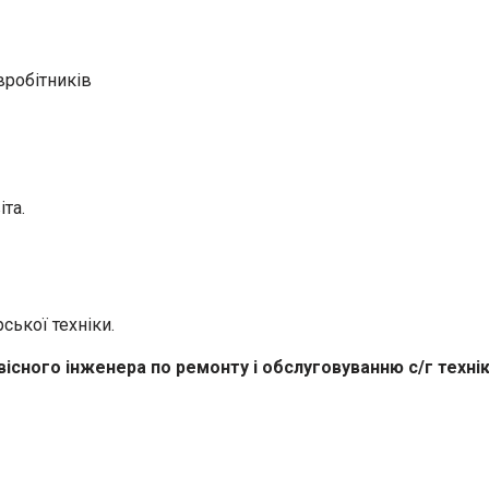
івробітників
іта.
ської техніки.
існого інженера по ремонту і обслуговуванню с/г технік