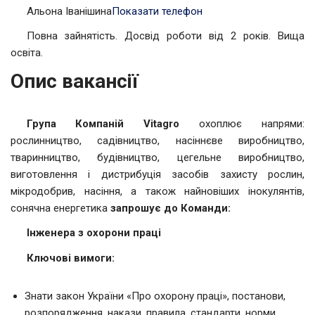
Альона Іванішина
Показати телефон
Повна зайнятість. Досвід роботи від 2 років. Вища
освіта.
Опис вакансії
Група Компаній Vitagro
охоплює напрями:
рослинництво, садівництво, насіннєве виробництво,
тваринництво, будівництво, цегельне виробництво,
виготовлення і дистрибуція засобів захисту рослин,
мікродобрив, насіння, а також найновіших інокулянтів,
сонячна енергетика
запрошує до Команди:
Інженера з охорони праці
Ключові вимоги:
Знати закон України «Про охорону праці», постанови,
розпорядження, накази, правила, стандарти, норми,