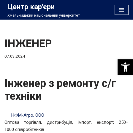
Центр кар'єри
Хмельницький національний університет
Перейти
до
вмісту
ІНЖЕНЕР
07.03.2024
Відкри
Інженер з ремонту с/г
техніки
НФМ-Агро, ООО
Оптова торгівля, дистрибуція, імпорт, експорт; 250–
1000 співробітників