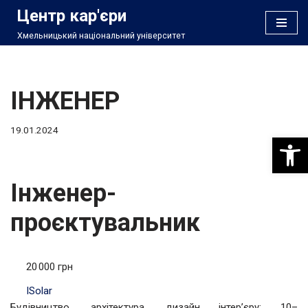
Центр кар'єри
Хмельницький національний університет
Перейти
до
вмісту
ІНЖЕНЕР
19.01.2024
Відкри
Інженер-
проєктувальник
20 000 грн
ISolar
Будівництво, архітектура, дизайн інтер’єру; 10–