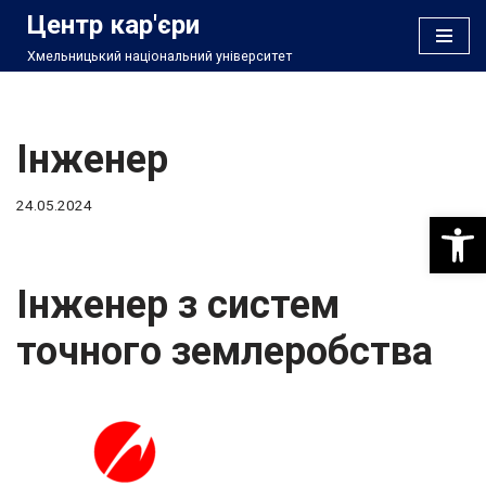
Центр кар'єри
Хмельницький національний університет
Перейти
до
вмісту
Інженер
24.05.2024
Відкри
Інженер з систем
точного землеробства