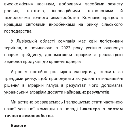
високоякісним насінням, добривами, засобами захисту
рослин, технікою, інноваційними технологіями й
технологіями точного землеробства. Компанія працює з
кращими світовими виробниками на ринку сільського
господарства.
У Львівській області компанія має свій логістичний
термінал, а починаючи з 2022 року успішно опановує
напрям трейдингу, допомагаючи аграріям з реалізацією
зернової продукції до країн-імпортерів.
Агросем постійно розширює експертизу, стежить за
трендами ринку, щоб пропонувати актуальні та інноваційні
рішення в аграрній галузі, в результаті чого допомагає
українським аграріям досягти найкращих результатів.
Ми активно розвиваємось і запрошуємо стати частиною
нашої успішної команди на посаді
Інженера з систем
точного землеробства.
Вимоги: