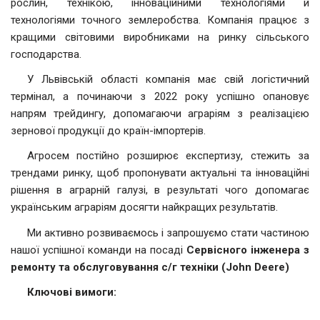
рослин, технікою, інноваційними технологіями й
технологіями точного землеробства. Компанія працює з
кращими світовими виробниками на ринку сільського
господарства.
У Львівській області компанія має свій логістичний
термінал, а починаючи з 2022 року успішно опановує
напрям трейдингу, допомагаючи аграріям з реалізацією
зернової продукції до країн-імпортерів.
Агросем постійно розширює експертизу, стежить за
трендами ринку, щоб пропонувати актуальні та інноваційні
рішення в аграрній галузі, в результаті чого допомагає
українським аграріям досягти найкращих результатів.
Ми активно розвиваємось і запрошуємо стати частиною
нашої успішної команди на посаді
Сервісного інженера з
ремонту та обслуговування с/г техніки (John Deere)
Ключові вимоги: