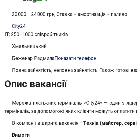
20 000 – 24 000 грн, Ставка + амортизація + паливо
City24
IT; 250–1000 співробітників
Хмельницький
Беженар Радмила
Показати телефон
Повна зайнятість, неповна зайнятість. Також готові вз
Опис вакансії
Мережа платіжних терміналів «City24» — один з ліде
терміналів, за допомогою яких клієнти можуть оплатити п
В компанії відкрита вакансія —
Технік (майстер, серв
Вимоги
: