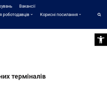
жувань
Вакансії
я роботодавців
Корисні посилання
Відкри
них терміналів