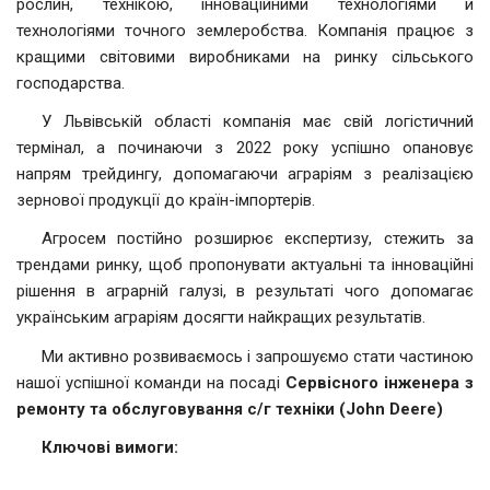
рослин, технікою, інноваційними технологіями й
технологіями точного землеробства. Компанія працює з
кращими світовими виробниками на ринку сільського
господарства.
У Львівській області компанія має свій логістичний
термінал, а починаючи з 2022 року успішно опановує
напрям трейдингу, допомагаючи аграріям з реалізацією
зернової продукції до країн-імпортерів.
Агросем постійно розширює експертизу, стежить за
трендами ринку, щоб пропонувати актуальні та інноваційні
рішення в аграрній галузі, в результаті чого допомагає
українським аграріям досягти найкращих результатів.
Ми активно розвиваємось і запрошуємо стати частиною
нашої успішної команди на посаді
Сервісного інженера з
ремонту та обслуговування с/г техніки (John Deere)
Ключові вимоги: