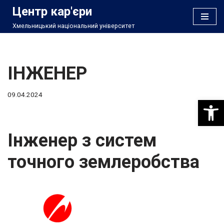
Центр кар'єри
Хмельницький національний університет
Перейти
до
вмісту
ІНЖЕНЕР
09.04.2024
Відкри
Інженер з систем
точного землеробства