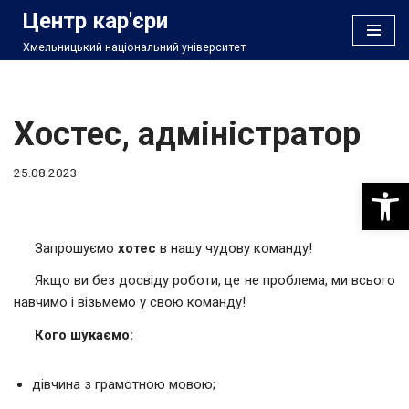
Центр кар'єри
Хмельницький національний університет
Перейти
до
вмісту
Хостес, адміністратор
25.08.2023
Відкри
Запрошуємо
хотес
в нашу чудову команду!
Якщо ви без досвіду роботи, це не проблема, ми всього
навчимо і візьмемо у свою команду!
Кого шукаємо:
дівчина з грамотною мовою;