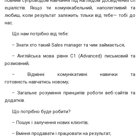
повним супроводом навчання під наглядом досвідчених сп
еціалістів. Якщо ти комунікабельний, наполегливий та
любиш, коли результат залежить тільки від тебе— тобі до
нас.
Що нам потрібно від тебе:
– Знати хто такий Sales manager та чим займається;
– Англійська мова рівня C1 (Advanced) письмовий та
розмовний;
– Відмінні комунікативні навички та
готовність навчатись новому;
– Загальне розуміння принципів роботи веб-сайтів та
додатків.
Що потрібно буде робити?
– Пошук і залучення нових клієнтів;
– Вміння продавати і працювати на результат;