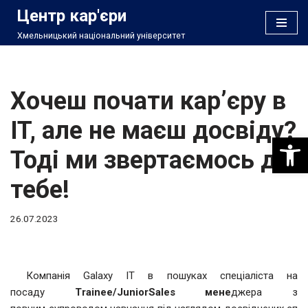
Центр кар'єри
Хмельницький національний університет
Перейти
до
вмісту
Хочеш почати кар’єру в
IT, але не маєш досвіду?
Відкри
Тоді ми звертаємось до
тебе!
26.07.2023
Компанія Galaxy IT в пошуках спеціаліста на
посаду
Trainee/JuniorSales мене
джера з