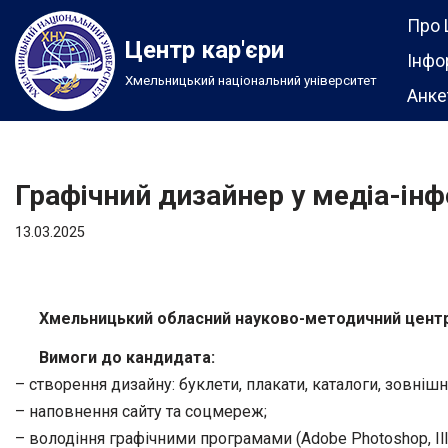
Про 
Центр кар'єри
Перейти
Інфо
Хмельницький національний університет
до
Анке
вмісту
Графічний дизайнер у медіа-інф
13.03.2025
Хмельницький обласний науково-методичний центр 
Вимоги до кандидата:
– створення дизайну: буклети, плакати, каталоги, зовнішн
– наповнення сайту та соцмереж;
– володіння графічними програмами (Adobe Photoshop, Illu