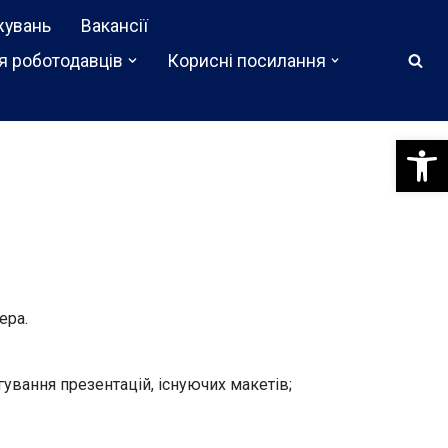
жувань
Вакансії
я роботодавців
Корисні посилання
Відкри
ера.
гування презентацій, існуючих макетів;