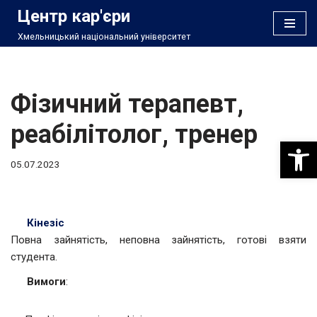
Центр кар'єри
Хмельницький національний університет
Перейти
до
вмісту
Фізичний терапевт,
реабілітолог, тренер
Відкри
05.07.2023
Кінезіс
Повна зайнятість, неповна зайнятість, готові взяти
студента.
Вимоги
: