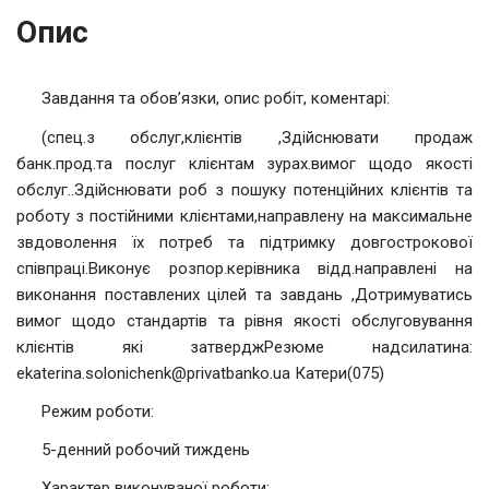
Опис
Завдання та обов’язки, опис робіт, коментарі:
(спец.з обслуг,клієнтів ,Здійснювати продаж
банк.прод.та послуг клієнтам зурах.вимог щодо якості
обслуг..Здійснювати роб з пошуку потенційних клієнтів та
роботу з постійними клієнтами,направлену на максимальне
звдоволення їх потреб та підтримку довгострокової
співпраці.Виконує розпор.керівника відд.направлені на
виконання поставлених цілей та завдань ,Дотримуватись
вимог щодо стандартів та рівня якості обслуговування
клієнтів які затверджРезюме надсилатина:
ekaterina.solonichenk@privatbanko.ua Катери(075)
Режим роботи:
5-денний робочий тиждень
Характер виконуваної роботи: