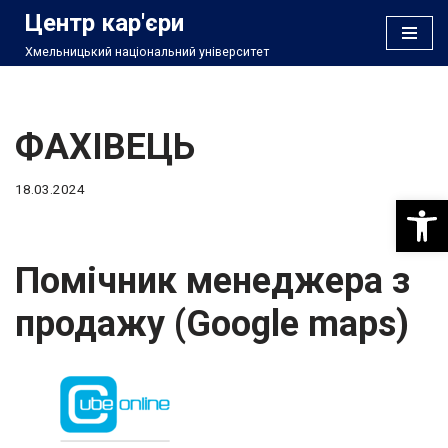
Центр кар'єри
Хмельницький національний університет
Перейти
до
вмісту
ФАХІВЕЦЬ
18.03.2024
Відкри
Помічник менеджера з
продажу (Google maps)