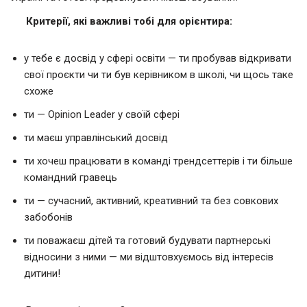
Критерії, які важливі тобі для орієнтира:
у тебе є досвід у сфері освіти — ти пробував відкривати
свої проєкти чи ти був керівником в школі, чи щось таке
схоже
ти — Opinion Leader у своїй сфері
ти маєш управлінський досвід
ти хочеш працювати в команді трендсеттерів і ти більше
командний гравець
ти — сучасний, активний, креативний та без совкових
забобонів
ти поважаєш дітей та готовий будувати партнерські
відносини з ними — ми відштовхуємось від інтересів
дитини!