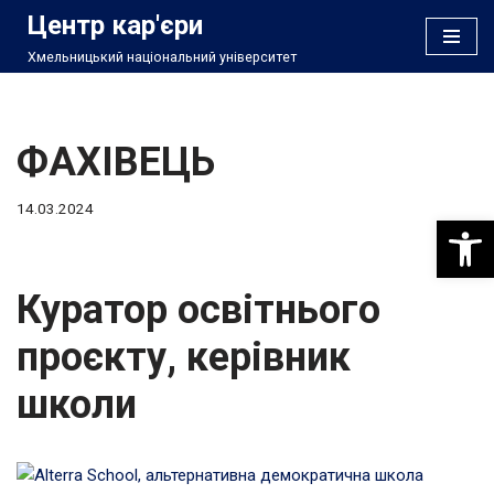
Центр кар'єри
Хмельницький національний університет
Перейти
до
вмісту
ФАХІВЕЦЬ
14.03.2024
Відкри
Куратор освітнього
проєкту, керівник
школи