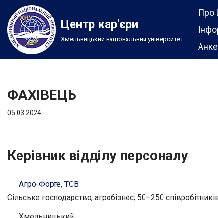
Про 
Центр кар'єри
Перейти
Інфо
Хмельницький національний університет
до
Анке
вмісту
ФАХІВЕЦЬ
05.03.2024
Керівник відділу персоналу
Агро-Форте, ТОВ
Сільське господарство, агробізнес; 50–250 співробітникі
Хмельницький