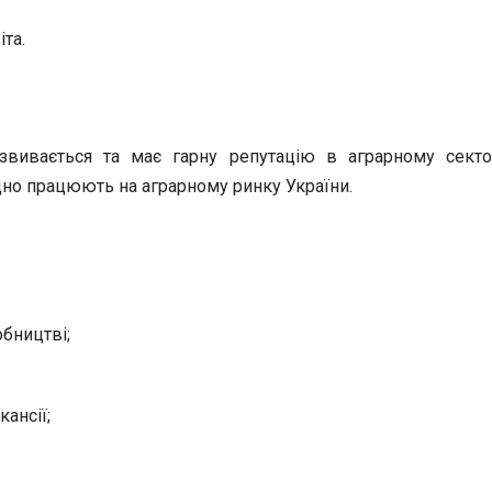
іта.
вивається та має гарну репутацію в аграрному сектор
ідно працюють на аграрному ринку України.
обництві;
ансії;