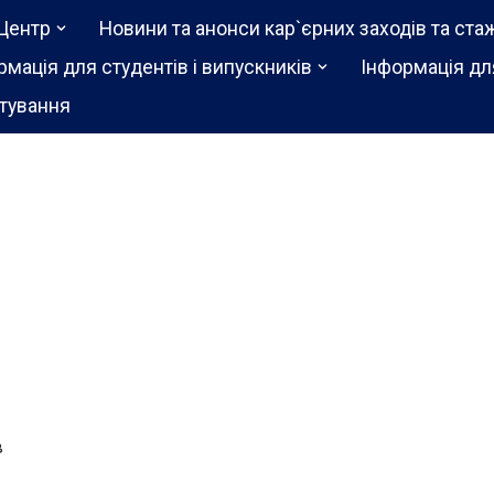
Центр
Новини та анонси кар`єрних заходів та ста
рмація для студентів і випускників
Інформація дл
тування
в