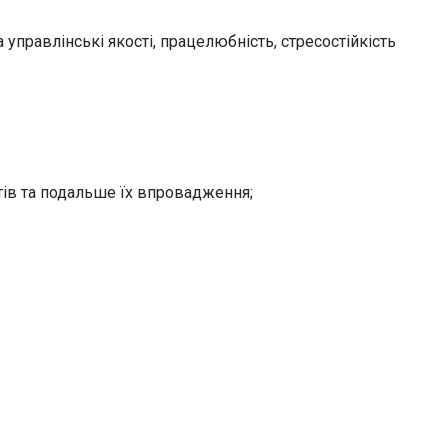
а управлінські якості, працелюбність, стресостійкість
ів та подальше їх впровадження;