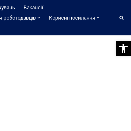
жувань
Вакансії
я роботодавців
Корисні посилання
Відкри