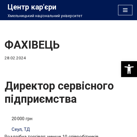
Центр кар'єри
Хмельницький національний університет
Перейти
до
вмісту
ФАХІВЕЦЬ
28.02.2024
Відкри
Директор сервісного
підприємства
20 000 грн
Сеул, ТД
Роздрібна торгівля; менше 10 співробітників