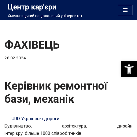
Центр кар'єри
Хмельницький національний університет
Перейти
до
вмісту
ФАХІВЕЦЬ
28.02.2024
Відкри
Керівник ремонтної
бази, механік
URD Українські дороги
Будівництво, архітектура, дизайн
інтер’єру; більше 1000 співробітників