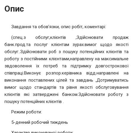
Опис
Завдання та обов’язки, опис робіт, коментарі:
(спец.з обслуг,клієнтів ,Здійснювати продаж
банк.прод.та послуг клієнтам зурах.вимог щодо якості
обслуг..Здійснювати роб з пошуку потенційних клієнтів та
роботу з постійними клієнтами,направлену на максимальне
звдоволення їх потреб та підтримку довгострокової
співпраці.Виконує розпор.керівника відд.направлені на
виконання поставлених цілей та завдань ,Дотримуватись
вимог щодо стандартів та рівня якості обслуговування
клієнтів які затверджені банком.Здійснювати роботу з
пошуку потенційних клієнтів .
Режим роботи:
5-денний робочий тиждень
Характер виконуваної роботи: