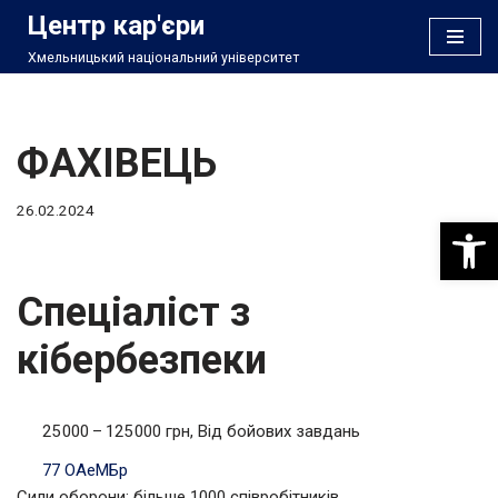
Центр кар'єри
Хмельницький національний університет
Перейти
до
вмісту
ФАХІВЕЦЬ
26.02.2024
Відкри
Спеціаліст з
кібербезпеки
25 000 – 125 000 грн, Від бойових завдань
77 ОАеМБр
Сили оборони; більше 1000 співробітників