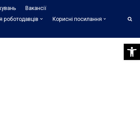
жувань
Вакансії
я роботодавців
Корисні посилання
Відкри