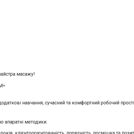
майстра масажу!
WM=
і додаткові навчання, сучасний та комфортний робочий прос
но апаратні методики.
 років, клієнтоорієнтованість, порядність, посмішка та пози