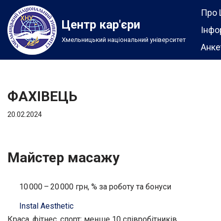
Про 
Центр кар'єри
Перейти
Інфо
Хмельницький національний університет
до
Анке
вмісту
ФАХІВЕЦЬ
20.02.2024
Майстер масажу
10 000 – 20 000 грн, % за роботу та бонуси
Instal Aesthetic
Краса, фітнес, спорт; менше 10 співробітників