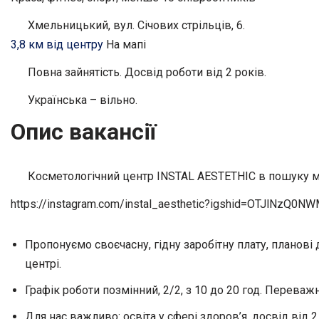
Хмельницький, вул. Січових стрільців, 6.
3,8 км від центру
На мапі
Повна зайнятість. Досвід роботи від 2 років.
Українська – вільно.
Опис вакансії
Косметологічний центр INSTAL AESTETHIC в пошуку 
https://instagram.com/instal_aesthetic?igshid=OTJlNzQ0N
Пропонуємо своєчасну, гідну заробітну плату, планов
центрі.
Графік роботи позмінний, 2/2, з 10 до 20 год. Переваж
Для нас важливо: освіта у сфері здоров’я, досвід від 2