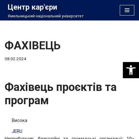
Центр кар'єри
Хмельницький національний університет
Перейти
до
вмісту
ФАХІВЕЦЬ
08.02.2024
Відкри
Фахівець проєктів та
програм
Висока
JERU
Неприбуткові, благодійні та громадські організації; 10–