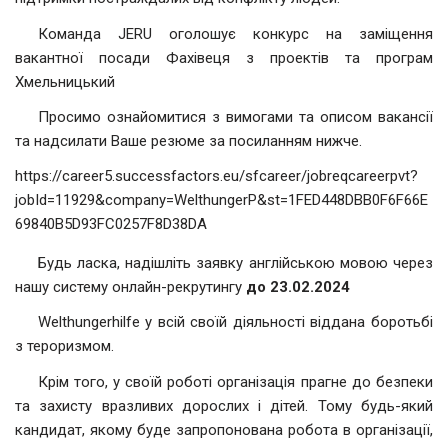
Команда JERU оголошує конкурс на заміщення
вакантної посади Фахівеця з проектів та програм
Хмельницький
Просимо ознайомитися з вимогами та описом вакансії
та надсилати Ваше резюме за посиланням нижче.
https://career5.successfactors.eu/sfcareer/jobreqcareerpvt?
jobId=11929&company=WelthungerP&st=1FED448DBB0F6F66E
69840B5D93FC0257F8D38DA
Будь ласка, надішліть заявку англійською мовою через
нашу систему онлайн-рекрутингу
до 2
3
.0
2
.2024
Welthungerhilfe у всій своїй діяльності віддана боротьбі
з тероризмом.
Крім того, у своїй роботі організація прагне до безпеки
та захисту вразливих дорослих і дітей. Тому будь-який
кандидат, якому буде запропонована робота в організації,