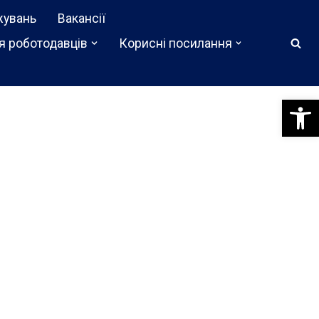
жувань
Вакансії
я роботодавців
Корисні посилання
Відкри