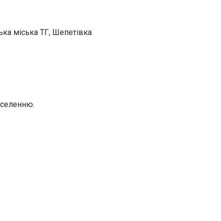
ка міська ТГ, Шепетівка
аселенню.