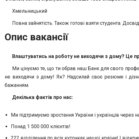
Хмельницький
Повна зайнятість. Також готові взяти студента. Досвід
Опис вакансії
Влаштуватись на роботу не виходячи з дому? Це п
Ми цінуємо те, що ти обрав наш Банк для свого проф
не виходячи з дому! Як? Надсилай своє резюме і дізнає
бажанням.
Декілька фактів про нас:
Ми підтримуємо зростання України і українців через 
Понад 1 500 000 клієнтів!
222 відділення по всіх куточках нашої країни! І відкр