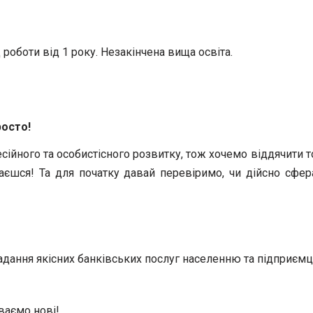
 роботи від 1 року. Незакінчена вища освіта.
росто!
есійного та особистісного розвитку, тож хочемо віддячити
шся! Та для початку давай перевіримо, чи дійсно сфера 
надання якісних банківських послуг населенню та підприєм
иваємо нові!