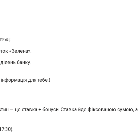
тежі;
ток «Зелена».
ділень банку.
інформація для тебе:)
астин — це ставка + бонуси. Ставка йде фіксованою сумою, 
7:30).