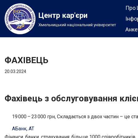
Про 
Центр кар'єри
Перейти
Інфо
Хмельницький національний університет
до
Анке
вмісту
ФАХІВЕЦЬ
20.03.2024
Фахівець з обслуговування кліє
19 000 – 23 000 грн, Складається з двох частин – це ст
АБанк, АТ
Фінанси, банки, страхування; більше 1000 співробітників