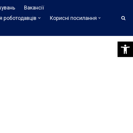
жувань
Вакансії
я роботодавців
Корисні посилання
Відкри