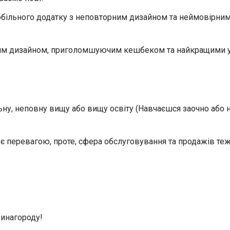
обільного додатку з неповторним дизайном та неймовірним
ьним дизайном, приголомшуючим кешбеком та найкращими 
у, неповну вищу або вищу освіту (Навчаєшся заочно або на
е є перевагою, проте, сфера обслуговування та продажів теж 
винагороду!