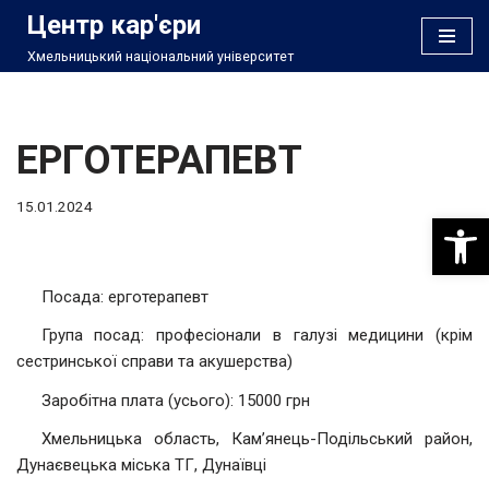
Центр кар'єри
Хмельницький національний університет
Перейти
до
вмісту
ЕРГОТЕРАПЕВТ
15.01.2024
Відкри
Посада: ерготерапевт
Група посад: професіонали в галузі медицини (крім
сестринської справи та акушерства)
Заробітна плата (усього): 15000 грн
Хмельницька область, Кам’янець-Подільський район,
Дунаєвецька міська ТГ, Дунаївці