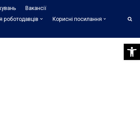
жувань
Вакансії
я роботодавців
Корисні посилання
Відкри