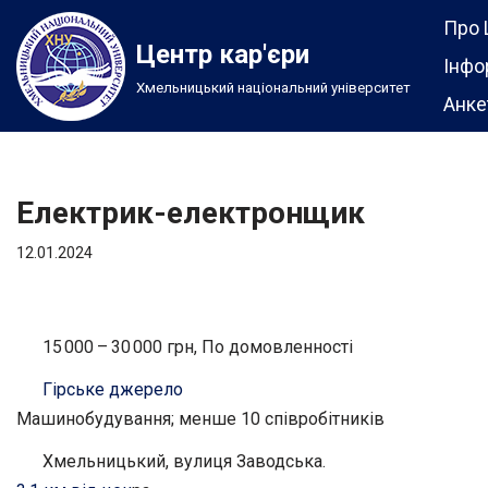
Про 
Центр кар'єри
Перейти
Інфо
Хмельницький національний університет
до
Анке
вмісту
Електрик-електронщик
12.01.2024
15 000 – 30 000 грн, По домовленності
Гірське джерело
Машинобудування; менше 10 співробітників
Хмельницький, вулиця Заводська.