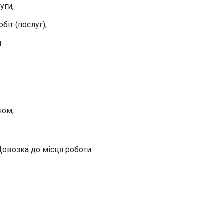
уги,
біт (послуг),
й
ном,
 Довозка до місця роботи.