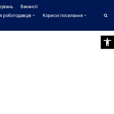
жувань
Вакансії
я роботодавців
Корисні посилання
Відкри