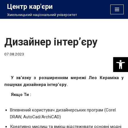
Центр кар'єри
Хмельницький національний університет
Перейти
до
вмісту
Дизайнер інтер’єру
07.08.2023
Відкри
У зв’язку з розширенням мережі Лео Кераміка у
пошуках дизайнера інтер’єру.
Якщо Ти :
Впевнений користувач дизайнерських програм (Corel
DRAW, AutoCad/ArchiCAD)
Креативно мислиш та вмієш відстежувати основні модні